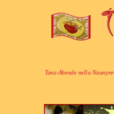
elle Tartantella-Tanz-Abende nella Naunynritz