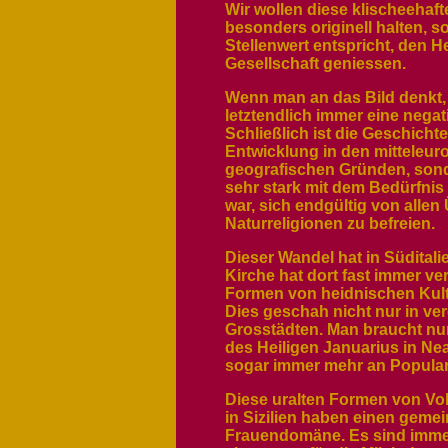
Wir wollen diese klischeehafte
besonders originell halten, 
Stellenwert entspricht, den H
Gesellschaft geniessen.
Wenn man an das Bild denkt, 
letztendlich immer eine negat
Schließlich ist die Geschicht
Entwicklung in den mitteleu
geografischen Gründen, sond
sehr stark mit dem Bedürfnis 
war, sich endgültig von alle
Naturreligionen zu befreien.
Dieser Wandel hat in Süditali
Kirche hat dort fast immer ver
Formen von heidnischen Kult
Dies geschah nicht nur in v
Grosstädten. Man braucht nur 
des Heiligen Januarius in Ne
sogar immer mehr an Populari
Diese uralten Formen von Volks
in Sizilien haben einen geme
Frauendomäne. Es sind immer 