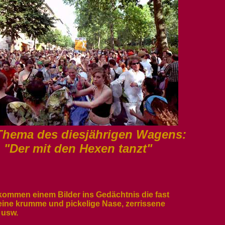
Thema des diesjährigen Wagens:
"Der mit den Hexen tanzt"
ommen einem Bilder ins Gedächtnis die fast
eine krumme und pickelige Nase, zerrissene
 usw.