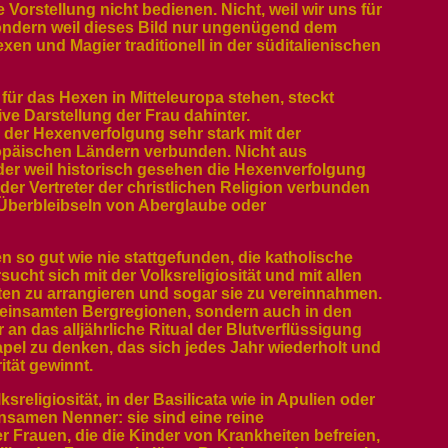
 Vorstellung nicht bedienen. Nicht, weil wir uns für
sondern weil dieses Bild nur ungenügend dem
exen und Magier traditionell in der süditalienischen
für das Hexen in Mitteleuropa stehen, steckt
ive Darstellung der Frau dahinter.
e der Hexenverfolgung sehr stark mit der
ropäischen Ländern verbunden. Nicht aus
er weil historisch gesehen die Hexenverfolgung
der Vertreter der christlichen Religion verbunden
n Überbleibseln von Aberglaube oder
en so gut wie nie stattgefunden, die katholische
sucht sich mit der Volksreligiosität und mit allen
en zu arrangieren und sogar sie zu vereinnahmen.
ereinsamten Bergregionen, sondern auch in den
an das alljährliche Ritual der Blutverflüssigung
apel zu denken, das sich jedes Jahr wiederholt und
tät gewinnt.
religiosität, in der Basilicata wie in Apulien oder
insamen Nenner: sie sind eine reine
Frauen, die die Kinder von Krankheiten befreien,