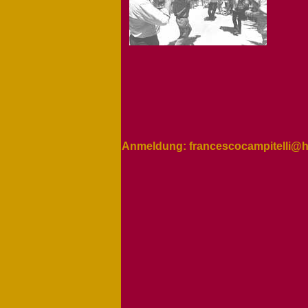
Anmeldung: francescocampitelli@h