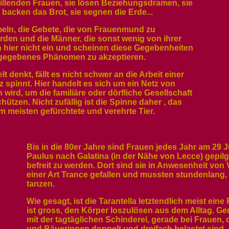
stillenden Frauen, sie lösen Beziehungsdramen, sie
 backen das Brot, sie segnen die Erde...
meln, die Gebete, die von Frauenmund zu
den und die Männer, die sonst wenig von ihrer
 hier nicht ein und scheinen diese Gegebenheiten
urgegebenes Phänomen zu akzeptieren.
denkt, fällt es nicht schwer an die Arbeit einer
z spinnt. Hier handelt es sich um ein Netz von
ird, um die familiäre oder dörfliche Gesellschaft
tzen. Nicht zufällig ist die Spinne daher , das
m meisten gefürchtete und verehrte Tier.
Bis in die 80er Jahre sind Frauen jedes Jahr am 29 
Paulus nach Galatina (in der Nähe von Lecce) gepil
befreit zu werden. Dort sind sie in Anwesenheit vo
einer Art Trance gefallen und mussten stundenlang, 
tanzen.
Wie gesagt, ist die Tarantella letztendlich meist ei
ist gross, den Körper loszulösen aus dem Alltag. Ge
mit der tagtäglichen Schinderei, gerade bei Frauen, 
und Bäuerinnen doppelt und dreifach belastet sind.