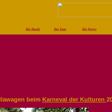
Die Musik
Der Tanz
Die Partys
ellawagen beim
Karneval der Kulturen
20