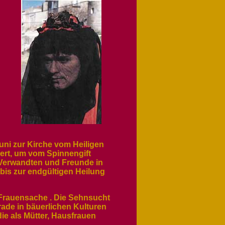
Juni zur Kirche vom Heiligen
gert, um vom Spinnengift
n Verwandten und Freunde in
bis zur endgültigen Heilung
ne Frauensache . Die Sehnsucht
rade in bäuerlichen Kulturen
die als Mütter, Hausfrauen