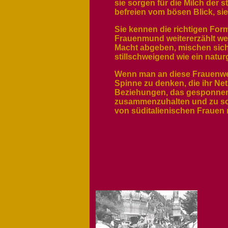
sie sorgen für die Milch der 
befreien vom bösen Blick, sie
Sie kennen die richtigen For
Frauenmund weitererzählt wer
Macht abgeben, mischen sich
stillschweigend wie ein nat
Wenn man an diese Frauenwelt 
Spinne zu denken, die ihr Net
Beziehungen, das gesponnen w
zusammenzuhalten und zu schü
von süditalienischen Frauen 