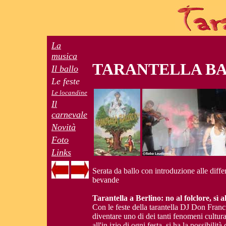
La
musica
TARANTELLA B
Il ballo
Le feste
Le locandine
Il
carnevale
Novità
Foto
Links
Serata da ballo con introduzione alle differe
bevande
Tarantella a Berlino: no al folclore, sì a
Con le feste della tarantella DJ Don Francis
diventare uno di dei tanti fenomeni cultur
all'in izio di ogni festa, si ha la possibil