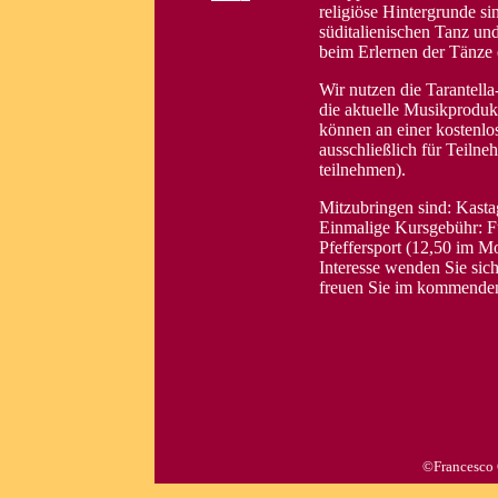
religiöse Hintergrunde si
süditalienischen Tanz un
beim Erlernen der Tänze e
Wir nutzen die Tarantell
die aktuelle Musikprodukt
können an einer kostenlo
ausschließlich für Teiln
teilnehmen).
Mitzubringen sind: Kasta
Einmalige Kursgebühr: Fü
Pfeffersport (12,50 im Mo
Interesse wenden Sie sich
freuen Sie im kommend
©Francesco 