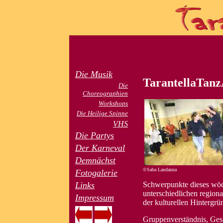
Die Musik
TarantellaTan
Die
Choreographien
Workshops
Die Heilige Spinne
VHS
Die Partys
Der Karneval
Demnächst
©Saba Laudanna
Fotogalerie
Links
Schwerpunkte dieses wöch
unterschiedlichen regiona
Impressum
der kulturellen Hintergrü
Gruppenverständnis, Ges