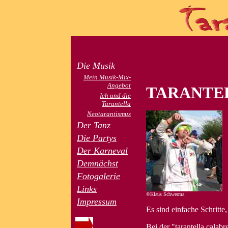
Die Musik
Mein Musik-Mix-
Angebot
TARANTEL
Ich und die
Tarantella
Neotarantismus
Der Tanz
Die Partys
Der Karneval
Demnächst
Fotogalerie
Links
©Klaus Schwerma
Impressum
Es sind einfache Schritt
Bei der "tarantella calab